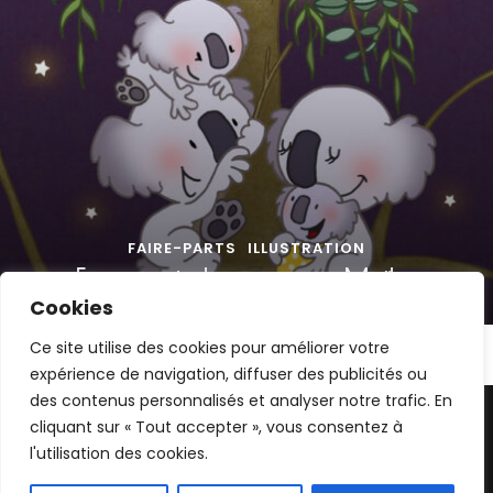
FAIRE-PARTS
ILLUSTRATION
Faire-part de naissance Maïlys
Cookies
Ce site utilise des cookies pour améliorer votre
expérience de navigation, diffuser des publicités ou
des contenus personnalisés et analyser notre trafic. En
2026 © Gaëlle Carlier | Les images présentes sur ce site
cliquant sur « Tout accepter », vous consentez à
sont ma propriété, toute utilisation sans mon autorisation
l'utilisation des cookies.
entrainera des poursuites |
Blossom Feminine | Développé