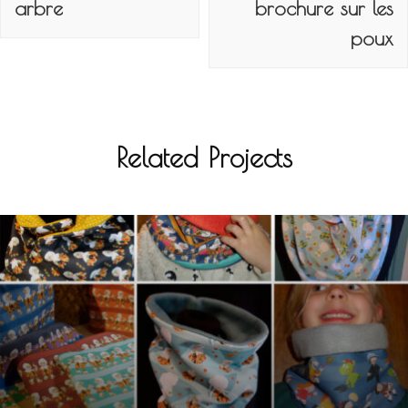
l’article
arbre
brochure sur les
poux
Related Projects