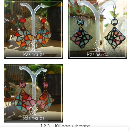
1
2
3
…
10
Page suivante