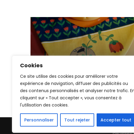
Cookies
BIDULES
GRAPHISME
ILLUSTRATION
Bavoirs illustrés
Ce site utilise des cookies pour améliorer votre
expérience de navigation, diffuser des publicités ou
des contenus personnalisés et analyser notre trafic. E
cliquant sur « Tout accepter », vous consentez à
l'utilisation des cookies.
Personnaliser
Tout rejeter
Accepter tout
2026 © Gaëlle Carlier | Les images présentes sur