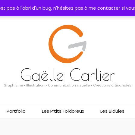
t pas à l'abri d'un bug, n'hésitez pas à me contacter si vous
Gaëlle Carlier
Graphisme • Illustration • Communication visuelle • Créations artisanales
Portfolio
Les P’tits Folkloreux
Les Bidules