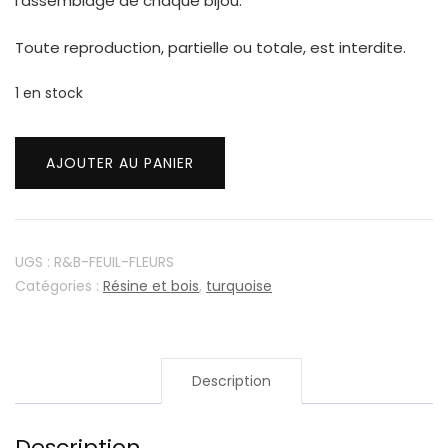
l’assemblage de chaque bijou.
Toute reproduction, partielle ou totale, est interdite.
1 en stock
quantité
de
AJOUTER AU PANIER
Feuilles
et
fleurs
UGS :
R&B-FEUIL-FLEURS
Catégories :
Résine et bois
,
turquoise
Description
Description