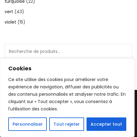
turquoise
(22)
vert
(43)
violet
(15)
Recherche
pour :
Cookies
Ce site utilise des cookies pour améliorer votre
expérience de navigation, diffuser des publicités ou
des contenus personnalisés et analyser notre trafic. En
2026 © Gaëlle Carlier | Les images présentes sur ce site
cliquant sur « Tout accepter », vous consentez à
sont ma propriété, toute utilisation sans mon autorisation
l'utilisation des cookies.
entrainera des poursuites |
Blossom Feminine | Développé
par
Blossom Themes
. Propulsé par
WordPress
.
Personnaliser
Tout rejeter
Accepter tout
Politique de confidentialité