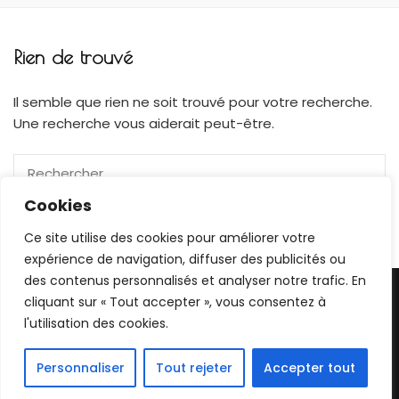
Rien de trouvé
Il semble que rien ne soit trouvé pour votre recherche.
Une recherche vous aiderait peut-être.
Rechercher :
Cookies
Ce site utilise des cookies pour améliorer votre
expérience de navigation, diffuser des publicités ou
des contenus personnalisés et analyser notre trafic. En
2026 © Gaëlle Carlier | Les images présentes sur ce site
cliquant sur « Tout accepter », vous consentez à
sont ma propriété, toute utilisation sans mon autorisation
l'utilisation des cookies.
entrainera des poursuites |
Blossom Feminine | Développé
par
Blossom Themes
. Propulsé par
WordPress
.
Personnaliser
Tout rejeter
Accepter tout
Politique de confidentialité