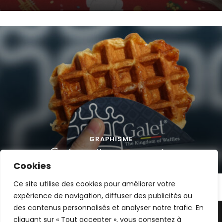
GRAPHISME
Cartonnette pour gaufre
Cookies
Ce site utilise des cookies pour améliorer votre
expérience de navigation, diffuser des publicités ou
des contenus personnalisés et analyser notre trafic. En
2026 © Gaëlle Carlier | Les images présentes sur ce site
cliquant sur « Tout accepter », vous consentez à