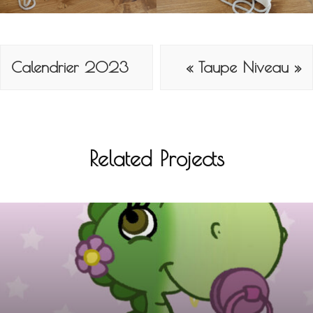
Navigation
de
Calendrier 2023
« Taupe Niveau »
l’article
Related Projects