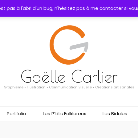
t pas à l'abri d'un bug, n'hésitez pas à me contacter si vous
Gaëlle Carlier
Graphisme • Illustration • Communication visuelle • Créations artisanales
Portfolio
Les P’tits Folkloreux
Les Bidules