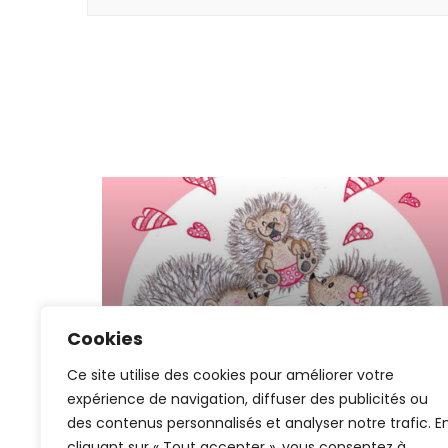
Cookies
FAIRE-PARTS
ILLUSTRATION
Dessin pour une naissance
Ce site utilise des cookies pour améliorer votre
expérience de navigation, diffuser des publicités ou
des contenus personnalisés et analyser notre trafic. E
cliquant sur « Tout accepter », vous consentez à