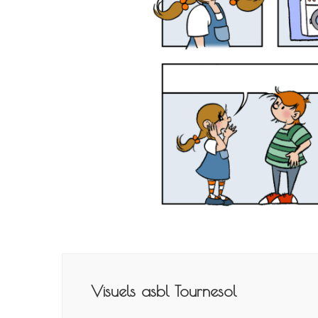
Navigation
de
Visuels asbl Tournesol
l’article