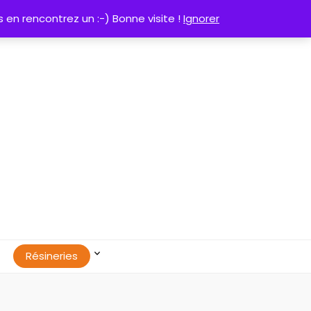
0
 en rencontrez un :-) Bonne visite !
Ignorer
Résineries