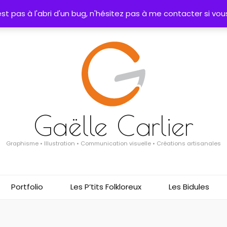
t pas à l'abri d'un bug, n'hésitez pas à me contacter si vous
Gaëlle Carlier
Graphisme • Illustration • Communication visuelle • Créations artisanales
Portfolio
Les P’tits Folkloreux
Les Bidules